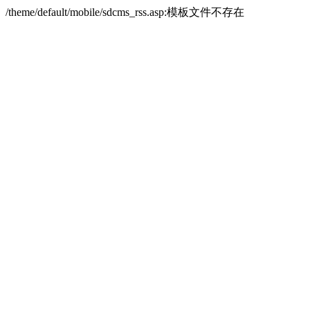
/theme/default/mobile/sdcms_rss.asp:模板文件不存在